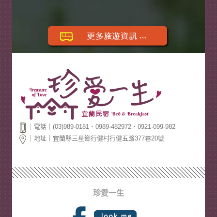
｜電話｜(03)989-0181．0989-482972．0921-099-982
｜地址｜宜蘭縣三星鄉行健村行健五路377巷20號
珍愛一生