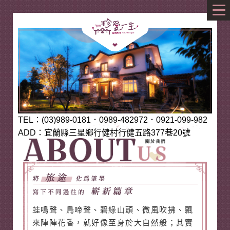
TEL：(03)989-0181．0989-482972．0921-099-982
ADD：宜蘭縣三星鄉行健村行健五路377巷20號
蛙鳴聲、鳥啼聲、碧綠山頭、微風吹拂、飄
來陣陣花香，就好像至身於大自然般；其實